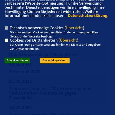
verbessern (Website-Optmierung). Für die Verwendung
22.05.2021
bestimmter Dienste, benötigen wir Ihre Einwilligung. Ihre
Pfingstgruß 2021 vom Bundesvorsitzenden
Einwilligung können Sie jederzeit widerrufen. Weitere
Informationen finden Sie in unserer
Datenschutzerklärung
.
der Senioren-Union
06.05.2021
Technisch notwendige Cookies (
Übersicht
)
Die notwendigen Cookies werden allein für den ordnungsgemäßen
Videokonferenz der CDU-Senioren-Union
Gebrauch der Webseite benötigt.
Vechta mit Silvia Breher
Cookies von Drittanbietern (
Übersicht
)
Zur Optimierung unserer Webseite binden wir Dienste und Angebote
25.04.2021
von Drittanbietern ein.
Diskussionsrunde mit Silvia Breher
Alle akzeptieren
Auswahl speichern
30.03.2021
Ostergruß 2021
01.03.2021
Senioren-Union des CDU-Kreisverbandes
Vechta fordert Aktionsplan gegen
Einsamkeit!
18.02.2021