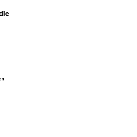
die
on