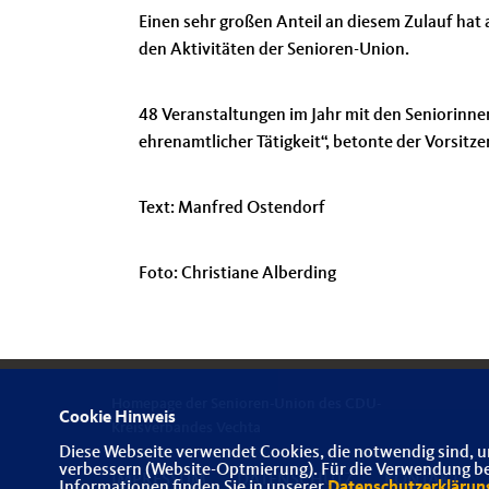
Einen sehr großen Anteil an diesem Zulauf hat 
den Aktivitäten der Senioren-Union.
48 Veranstaltungen im Jahr mit den Seniorinnen
ehrenamtlicher Tätigkeit“, betonte der Vorsitz
Text: Manfred Ostendorf
Foto: Christiane Alberding
Homepage der Senioren-Union des CDU-
Cookie Hinweis
Kreisverbandes Vechta
Diese Webseite verwendet Cookies, die notwendig sind, u
verbessern (Website-Optmierung). Für die Verwendung best
IMPRESSUM
DATENSCHUTZ
KONTAKT
Informationen finden Sie in unserer
Datenschutzerklärun