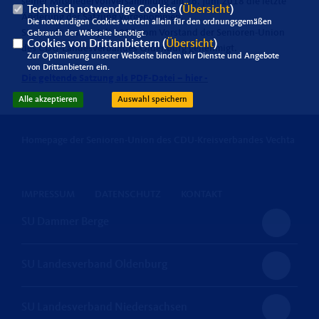
seiner Mitgliedervollversammlung am 26. Juni 2018 die letzte
Technisch notwendige Cookies (
Übersicht
)
Änderung der Satzung vorgenommen.
Die notwendigen Cookies werden allein für den ordnungsgemäßen
Sie wurde am 31. Juli 2018 vom Vorstand der Senioren-Union
Gebrauch der Webseite benötigt.
Cookies von Drittanbietern (
Übersicht
)
des CDU-Landesverbandes Oldenburg genehmigt.
Zur Optimierung unserer Webseite binden wir Dienste und Angebote
von Drittanbietern ein.
Die geltende Satzung als PDF-Datei – hier -
Alle akzeptieren
Auswahl speichern
Homepage der Senioren-Union des CDU-Kreisverbandes Vechta
IMPRESSUM
DATENSCHUTZ
KONTAKT
SU Dammer Berge
SU Landesverband Oldenburg
SU Landesverband Niedersachsen