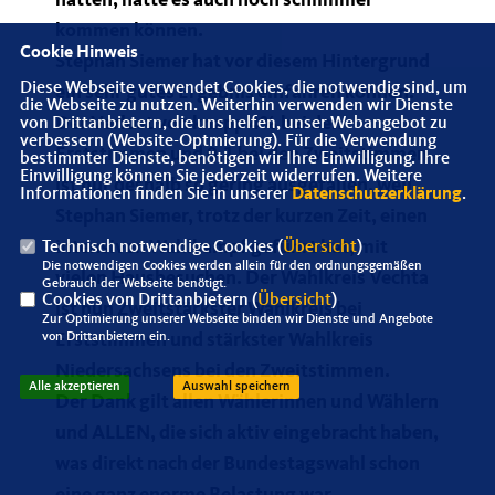
hatten, hätte es auch noch schlimmer
kommen können.
Cookie Hinweis
Stephan Siemer hat vor diesem Hintergrund
Diese Webseite verwendet Cookies, die notwendig sind, um
ein sehr gutes Ergebnis einfahren können.
die Webseite zu nutzen. Weiterhin verwenden wir Dienste
Der Verlust von knapp 4% bei den
von Drittanbietern, die uns helfen, unser Webangebot zu
verbessern (Website-Optmierung). Für die Verwendung
Erststimmen und 0,1 bei den Zweitstimmen
bestimmter Dienste, benötigen wir Ihre Einwilligung. Ihre
Einwilligung können Sie jederzeit widerrufen. Weitere
ist nur deshalb so gering ausgefallen, weil
Informationen finden Sie in unserer
Datenschutzerklärung
.
Stephan Siemer, trotz der kurzen Zeit, einen
intensiven Wahlkampf geführt hat, mit
Technisch notwendige Cookies (
Übersicht
)
Die notwendigen Cookies werden allein für den ordnungsgemäßen
vielen Hausbesuchen. Der Wahlkreis Vechta
Gebrauch der Webseite benötigt.
Cookies von Drittanbietern (
Übersicht
)
ist nun Zweitstärkster Wahlkreis bei
Zur Optimierung unserer Webseite binden wir Dienste und Angebote
von Drittanbietern ein.
Erststimmen und stärkster Wahlkreis
Niedersachsens bei den Zweitstimmen.
Alle akzeptieren
Auswahl speichern
Der Dank gilt allen Wählerinnen und Wählern
und ALLEN, die sich aktiv eingebracht haben,
was direkt nach der Bundestagswahl schon