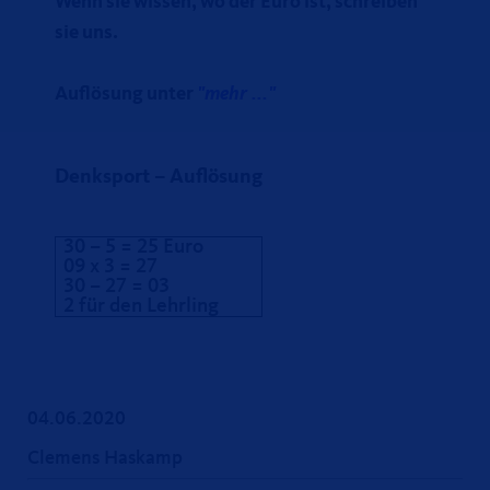
Wenn sie wissen, wo der Euro ist, schreiben
sie uns.
Auflösung unter
"mehr ..."
Denksport – Auflösung
30 – 5 = 25 Euro
09 x 3 = 27
30 – 27 = 03
2 für den Lehrling
04.06.2020
Clemens Haskamp