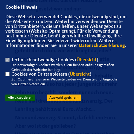
Ladenbesitzer fest, dass der Fußball ja
Cookie Hinweis
heruntergesetzt war und nur
Diese Webseite verwendet Cookies, die notwendig sind, um
fünfundzwanzig Euro kostet. Weil der Mann
die Webseite zu nutzen. Weiterhin verwenden wir Dienste
ehrlich ist, schickt er seinen Lehrling mit fünf
von Drittanbietern, die uns helfen, unser Webangebot zu
verbessern (Website-Optmierung). Für die Verwendung
Euro hinterher. Der Lehrling überlegt die
bestimmter Dienste, benötigen wir Ihre Einwilligung. Ihre
Einwilligung können Sie jederzeit widerrufen. Weitere
ganze Zeit, wie er das machen soll. Fünf Euro
Informationen finden Sie in unserer
Datenschutzerklärung
.
geteilt durch drei, wie viel kriegt da jeder?
Dem Lehrling war das zu schwer. Er hatte
Technisch notwendige Cookies (
Übersicht
)
Die notwendigen Cookies werden allein für den ordnungsgemäßen
eine bessere Idee. Er entschied, ich gebe
Gebrauch der Webseite benötigt.
Cookies von Drittanbietern (
Übersicht
)
jedem Jungen einen Euro und zwei behalte
Zur Optimierung unserer Webseite binden wir Dienste und Angebote
ich für mich. Also hat jeder Junge nicht mehr
von Drittanbietern ein.
zehn Euro bezahlt, sondern nur noch neun.
Alle akzeptieren
Auswahl speichern
Neun mal drei sind siebenundzwanzig. Der
Lehrling behält zwei Euro. Macht
Neunundzwanzig. Stimmt, da fehlt ein Euro.
Aber wo ist der geblieben?