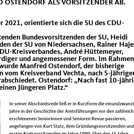
D OSTENDORF ALS VORSITZENDER AB.
2021, orientierte sich die SU des CDU-
etenden Bundesvorsitzenden der SU, Heidi
den der SU von Niedersachsen, Rainer Haje
CDU-Kreisverbandes, André Hüttemeyer,
würdiger und angemessener Form. Im Rahmen
wurde Manfred Ostendorf, der bisherige
n vom Kreisverband Vechta, nach 5-jährige
abschiedet. Ostendorf: „Nach fast 10-jähr
einen Jüngeren Platz.“
In seiner Abschiedsrede ließ er in Kurzform die einundzwanz
Jahre in der Geschichte der Amtsführungen vor den zahlreich
erschienenen Seniorinnen und Senioren Revue passieren,
angefangen von Kurt Statz, dem Gründungsvorsitzenden un