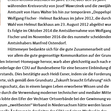
ersten Kreisvorsitzenden im Jahre 1990, über den 16 Jahre
währenden Kreisvorsitz von Josef Wawrzinek und die zweijäh
Amtszeit von Hans Walter bis hin zur temporären „Doppelspi
Wolfgang Fischer - Helmut Backhaus im Jahre 2012, die durch
Wahl von Helmut Backhaus am 23. August 2012 abgelöst wu
Es folgte im Oktober 2014 die Amtsübernahme von Wolfgan
Fischer und im November 2016 die des nunmehr scheidende
Amtsinhabers Manfred Ostendorf.
Hüttemeyer bedankte sich für die gute Zusammenarbeit und
vor allem die gute gegenseitige Kommunikation auf der Grun
den Internet-Homepage hervor, warb aber gleichzeitig auch nach e
ederlage der CDU auf Bundesebene für eine bessere Einbindung d
stands. Dies bestätigte auch Heidi Exner, indem sie die Forderun
terte, sich gemäß dem Grundsatz „Zukunft braucht Erfahrung“ nich
ungsschatz, das in einem langen Leben erworbene Wissen und die
te durch die Verwendung moderner technischer und medialer Mitte
h lobte den Eifer der Vechtaer Ortsverbände bei der Gewinnung v
 zum „zweitbesten“ Verband in Niedersachsen hätte werden lassen