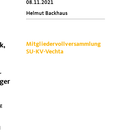
08.11.2021
Helmut Backhaus
Mitgliedervollversammlung
k,
SU-KV-Vechta
r
iger
ig
d