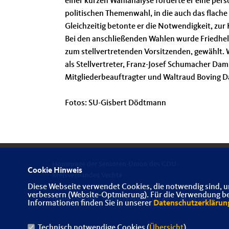
einer kurzen Wahlanalyse forderte er eine pers
politischen Themenwahl, in die auch das flach
Gleichzeitig betonte er die Notwendigkeit, zur 
Bei den anschließenden Wahlen wurde Friedhe
zum stellvertretenden Vorsitzenden, gewählt.
als Stellvertreter, Franz-Josef Schumacher Dam
Mitgliederbeauftragter und Waltraud Boving Da
Fotos: SU-Gisbert Dödtmann
Homepage der Senioren-Union des CDU-
Cookie Hinweis
Kreisverbandes Vechta
Diese Webseite verwendet Cookies, die notwendig sind, u
verbessern (Website-Optmierung). Für die Verwendung best
IMPRESSUM
DATENSCHUTZ
KONTAKT
Informationen finden Sie in unserer
Datenschutzerklärun
Technisch notwendige Cookies (
Übersicht
)