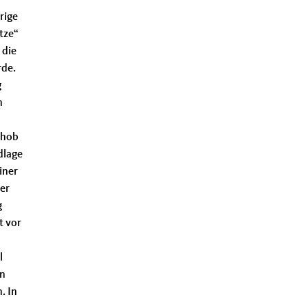
rige
tze“
 die
rde.
g
n
 hob
dlage
iner
er
g
t vor
l
on
. In