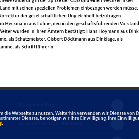
onelle Änderung in der Spitze der CDU und einen Wechsel in der
e Land mit seinen speziellen Problemen einbezogen werden müsse.
Korrektur der gesellschaftlichen Ungleichheit beizutragen.
lm Heckmann aus Lohne, neu in den geschäftsführenden Vorstand
 Weiter wurden in ihren Ämtern bestätigt: Hans Hoymann aus Dink
me, als Schatzmeister, Gisbert Dödtmann aus Dinklage, als
mme, als Schriftführerin.
SU Dammer Berge
m die Webseite zu nutzen. Weiterhin verwenden wir Dienste von D
immter Dienste, benötigen wir Ihre Einwilligung. Ihre Einwilligu
g
.
SU Landesverband Oldenburg