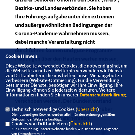
unserer Senioren-Union in den Stadt-, Kreis-,
Bezirks- und Landesverbänden. Sie haben
Ihre Führungsaufgabe unter den extremen
und außergewöhnlichen Bedingungen der
Corona-Pandemie wahrnehmen müssen,
dabei manche Veranstaltung nicht
durchführen können und gute Programm-
Cookie Hinweis
Planungen über den Haufen werfen müssen.
Diese Webseite verwendet Cookies, die notwendig sind, um
Auch die für den November 2020
die Webseite zu nutzen. Weiterhin verwenden wir Dienste
vorgesehene
von Drittanbietern, die uns helfen, unser Webangebot zu
verbessern (Website-Optmierung). Für die Verwendung
Bundesdelegiertenversammlung der
bestimmter Dienste, benötigen wir Ihre Einwilligung. Ihre
Einwilligung können Sie jederzeit widerrufen. Weitere
Senioren- Union musste in das nächste Jahr
Informationen finden Sie in unserer
Datenschutzerklärung
.
verschoben werden. Der Bundesvorstand
konnte seine Aufgaben ebenfalls nur über
Technisch notwendige Cookies (
Übersicht
)
Die notwendigen Cookies werden allein für den ordnungsgemäßen
digitale Sitzungen wahrnehmen.
Gebrauch der Webseite benötigt.
Cookies von Drittanbietern (
Übersicht
)
Zur Optimierung unserer Webseite binden wir Dienste und Angebote
von Drittanbietern ein.