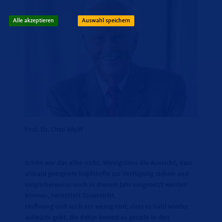
Alle akzeptieren
Auswahl speichern
Prof. Dr. Otto Wulff
Schön war das alles nicht. Wenigstens die Aussicht, dass
alsbald geeignete Impfstoffe zur Verfügung stehen und
möglicherweise noch in diesem Jahr eingesetzt werden
können, vermittelt Zuversicht,
Hoffnung und auch ein wenig Mut, dass es bald wieder
aufwärts geht. Bis dahin kommt es gerade in den