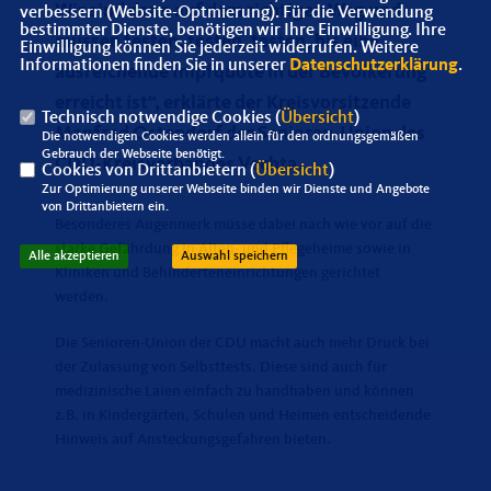
Wir sind dann auf dem richtigen Weg und
verbessern (Website-Optmierung). Für die Verwendung
bestimmter Dienste, benötigen wir Ihre Einwilligung. Ihre
müssen testen, testen, testen, bis eine
Einwilligung können Sie jederzeit widerrufen. Weitere
Informationen finden Sie in unserer
Datenschutzerklärung
.
ausreichende Impfquote in der Bevölkerung
erreicht ist“, erklärte der Kreisvorsitzende
Technisch notwendige Cookies (
Übersicht
)
Manfred Ostendorf der Senioren-Union des
Die notwendigen Cookies werden allein für den ordnungsgemäßen
Gebrauch der Webseite benötigt.
CDU-Kreisverbandes Vechta.
Cookies von Drittanbietern (
Übersicht
)
Zur Optimierung unserer Webseite binden wir Dienste und Angebote
von Drittanbietern ein.
Besonderes Augenmerk müsse dabei nach wie vor auf die
starke Gefährdung in Alten- und Pflegeheime sowie in
Alle akzeptieren
Auswahl speichern
Kliniken und Behinderteneinrichtungen gerichtet
werden.
Die Senioren-Union der CDU macht auch mehr Druck bei
der Zulassung von Selbsttests. Diese sind auch für
medizinische Laien einfach zu handhaben und können
z.B. in Kindergärten, Schulen und Heimen entscheidende
Hinweis auf Ansteckungsgefahren bieten.