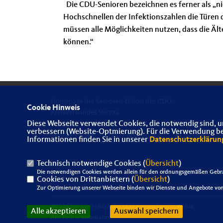
Die CDU-Senioren bezeichnen es ferner als „ni
Hochschnellen der Infektionszahlen die Türen 
müssen alle Möglichkeiten nutzen, dass die Äl
können.“
Homepage der Senioren-Union des CDU-
Cookie Hinweis
Kreisverbandes Vechta
Diese Webseite verwendet Cookies, die notwendig sind, u
verbessern (Website-Optmierung). Für die Verwendung best
IMPRESSUM
DATENSCHUTZ
KONTAKT
Informationen finden Sie in unserer
Datenschutzerklärun
Technisch notwendige Cookies (
Übersicht
)
Die notwendigen Cookies werden allein für den ordnungsgemäßen Gebra
Cookies von Drittanbietern (
Übersicht
)
Zur Optimierung unserer Webseite binden wir Dienste und Angebote von 
@2026 Senioren-Union des CDU-Kreisverbandes Vechta
Alle akzeptieren
Auswahl speichern
Alle Rechte vorbehalten.