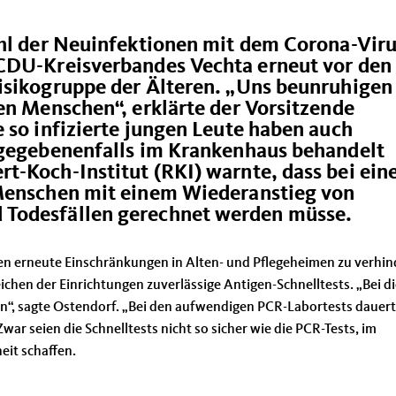
hl der Neuinfektionen mit dem Corona-Vir
 CDU-Kreisverbandes Vechta erneut vor den
isikogruppe der Älteren. „Uns beunruhigen
en Menschen“, erklärte der Vorsitzende
 so infizierte jungen Leute haben auch
 gegebenenfalls im Krankenhaus behandelt
t-Koch-Institut (RKI) warnte, dass bei ein
 Menschen mit einem Wiederanstieg von
Todesfällen gerechnet werden müsse.
en erneute Einschränkungen in Alten- und Pflegeheimen zu verhin
chen der Einrichtungen zuverlässige Antigen-Schnelltests. „Bei d
en“, sagte Ostendorf. „Bei den aufwendigen PCR-Labortests dauert
 Zwar seien die Schnelltests nicht so sicher wie die PCR-Tests, im
eit schaffen.