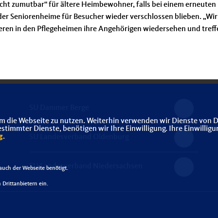
cht zumutbar“ für ältere Heimbewohner, falls bei einem erneuten
der Seniorenheime für Besucher wieder verschlossen blieben. „Wir
teren in den Pflegeheimen ihre Angehörigen wiedersehen und treff
SU Dammer Berge
m die Webseite zu nutzen. Weiterhin verwenden wir Dienste von D
immter Dienste, benötigen wir Ihre Einwilligung. Ihre Einwilligu
g
.
SU Landesverband Oldenburg
SU Landesverband Niedersachsen
uch der Webseite benötigt.
Drittanbietern ein.