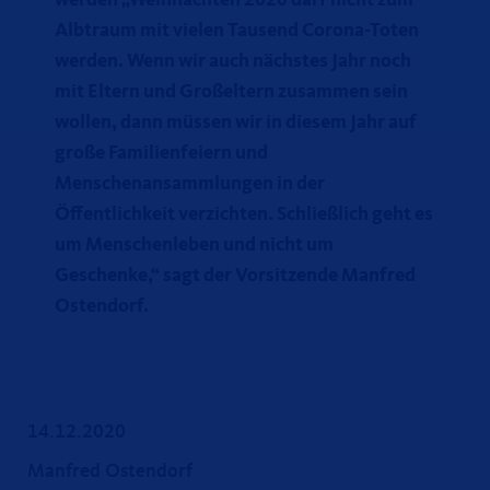
werden „Weihnachten 2020 darf nicht zum
Albtraum mit vielen Tausend Corona-Toten
werden. Wenn wir auch nächstes Jahr noch
mit Eltern und Großeltern zusammen sein
wollen, dann müssen wir in diesem Jahr auf
große Familienfeiern und
Menschenansammlungen in der
Öffentlichkeit verzichten. Schließlich geht es
um Menschenleben und nicht um
Geschenke,“ sagt der Vorsitzende Manfred
Ostendorf.
14.12.2020
Manfred Ostendorf