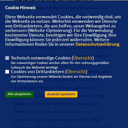
Weiterverbreitung. Wir dürfen nicht
zulassen, dass täglich Hunderte Menschen
Cookie Hinweis
sterben, nur damit andere weiter
Diese Webseite verwendet Cookies, die notwendig sind, um
die Webseite zu nutzen. Weiterhin verwenden wir Dienste
Weihnachtseinkäufe machen oder Glühwein-
von Drittanbietern, die uns helfen, unser Webangebot zu
verbessern (Website-Optmierung). Für die Verwendung
und Bratwurststände besuchen können“,
bestimmter Dienste, benötigen wir Ihre Einwilligung. Ihre
sagte der
Vorsitzende
der Senioren-Union
Einwilligung können Sie jederzeit widerrufen. Weitere
Informationen finden Sie in unserer
Datenschutzerklärung
.
des CDU-Kreisverbandes Vechta -
Ostendorf
und fordert nachdrücklich, die verkündeten
Technisch notwendige Cookies (
Übersicht
)
Die notwendigen Cookies werden allein für den ordnungsgemäßen
Maßnahmen sofort umzusetzen und zu
Gebrauch der Webseite benötigt.
beachten. Es sei nicht zu verantworten, alle
Cookies von Drittanbietern (
Übersicht
)
Zur Optimierung unserer Webseite binden wir Dienste und Angebote
möglichen Geschäfte weiter bis zu den
von Drittanbietern ein.
Festtagen offen zu halten. Leben und
Alle akzeptieren
Auswahl speichern
Überleben der Menschen müsse Vorrang
haben vor wirtschaftlichen Interessen.
Notfalls müssten die Ausfälle – wie
angekündigt - angemessen entschädigt