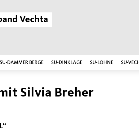
band Vechta
SU-DAMMER BERGE
SU-DINKLAGE
SU-LOHNE
SU-VEC
it Silvia Breher
L“