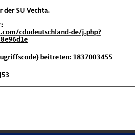
r der SU Vechta.
r:
x.com/cdudeutschland-de/j.php?
8e96d1e
griffscode) beitreten: 1837003455
J53