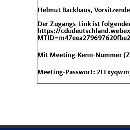
Helmut Backhaus, Vorsitzende
Der Zugangs-Link ist folgende
https://cdudeutschland.webe
MTID=m47eea279697620fbe2
Mit Meeting-Kenn-Nummer (Zu
Meeting-Passwort: 2FFxyqwm