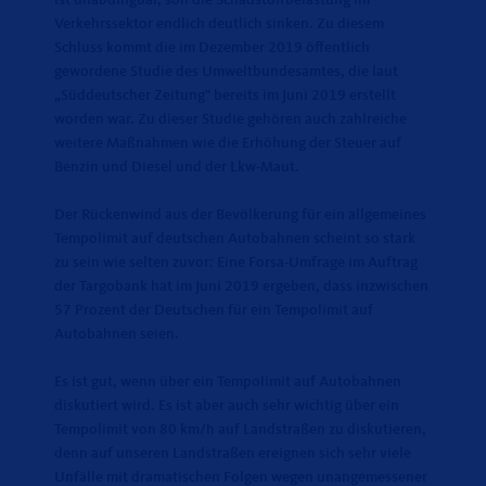
ist unabdingbar, soll die Schadstoffbelastung im
Verkehrssektor endlich deutlich sinken. Zu diesem
Schluss kommt die im Dezember 2019 öffentlich
gewordene Studie des Umweltbundesamtes, die laut
Süddeutscher Zeitung" bereits im Juni 2019 erstellt
worden war. Zu dieser Studie gehören auch zahlreiche
weitere Maßnahmen wie die Erhöhung der Steuer auf
Benzin und Diesel und der Lkw-Maut.
Der Rückenwind aus der Bevölkerung für ein allgemeines
Tempolimit auf deutschen Autobahnen scheint so stark
zu sein wie selten zuvor: Eine Forsa-Umfrage im Auftrag
der Targobank hat im Juni 2019 ergeben, dass inzwischen
57 Prozent der Deutschen für ein Tempolimit auf
Autobahnen seien.
Es ist gut, wenn über ein Tempolimit auf Autobahnen
diskutiert wird. Es ist aber auch sehr wichtig über ein
Tempolimit von 80 km/h auf Landstraßen zu diskutieren,
denn auf unseren Landstraßen ereignen sich sehr viele
Unfälle mit dramatischen Folgen wegen unangemessener