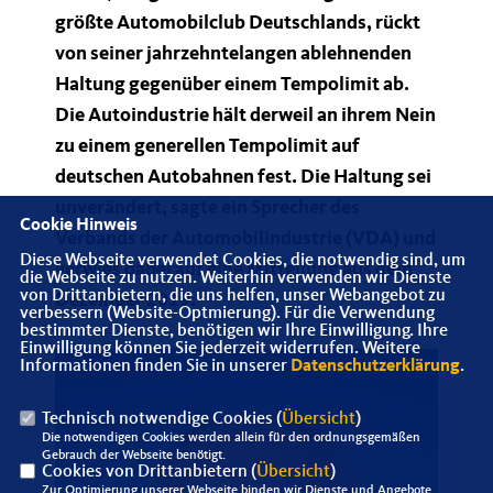
größte Automobilclub Deutschlands, rückt
von seiner jahrzehntelangen ablehnenden
Haltung gegenüber einem Tempolimit ab.
Die Autoindustrie hält derweil an ihrem Nein
zu einem generellen Tempolimit auf
deutschen Autobahnen fest. Die Haltung sei
unverändert, sagte ein Sprecher des
Cookie Hinweis
Verbands der Automobilindustrie (VDA) und
Diese Webseite verwendet Cookies, die notwendig sind, um
verwies dabei auf eine Mitteilung aus dem
die Webseite zu nutzen. Weiterhin verwenden wir Dienste
von Drittanbietern, die uns helfen, unser Webangebot zu
Dezember 2019.
verbessern (Website-Optmierung). Für die Verwendung
bestimmter Dienste, benötigen wir Ihre Einwilligung. Ihre
Einwilligung können Sie jederzeit widerrufen. Weitere
Informationen finden Sie in unserer
Datenschutzerklärung
.
Technisch notwendige Cookies (
Übersicht
)
Die notwendigen Cookies werden allein für den ordnungsgemäßen
Gebrauch der Webseite benötigt.
Cookies von Drittanbietern (
Übersicht
)
Zur Optimierung unserer Webseite binden wir Dienste und Angebote