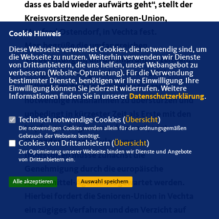
dass es bald wieder aufwärts geht“, stellt der
Kreisvorsitzende der Senioren-Union,
Manfred Ostendorf, in Vechta fest.
Cookie Hinweis
Man begrüße die umfangreichen
Diese Webseite verwendet Cookies, die notwendig sind, um
die Webseite zu nutzen. Weiterhin verwenden wir Dienste
Vorbereitungen, um die Impfungen zeitnah,
von Drittanbietern, die uns helfen, unser Webangebot zu
fachgerecht und geordnet durchzuführen.
verbessern (Website-Optmierung). Für die Verwendung
bestimmter Dienste, benötigen wir Ihre Einwilligung. Ihre
Allerdings darf es nicht dazu führen,
Einwilligung können Sie jederzeit widerrufen. Weitere
Informationen finden Sie in unserer
Datenschutzerklärung
.
notwendige Maßnahmen zu überstürzen und
unbedingt in kürzester Zeit als Erste mit den
Technisch notwendige Cookies (
Übersicht
)
Impfungen beginnen zu können“, sagt
Die notwendigen Cookies werden allein für den ordnungsgemäßen
Gebrauch der Webseite benötigt.
Ostendorf. Für die Zulassung von
Cookies von Drittanbietern (
Übersicht
)
Zur Optimierung unserer Webseite binden wir Dienste und Angebote
Impfstoffen müsse zunächst die
von Drittanbietern ein.
Genehmigung durch die europäische
Arzneimittel-Agentur abgewartet werden.
Alle akzeptieren
Auswahl speichern
Hierbei fordert die Senioren-Union in Vechta
ein zügiges Verfahren und den Verzicht auf