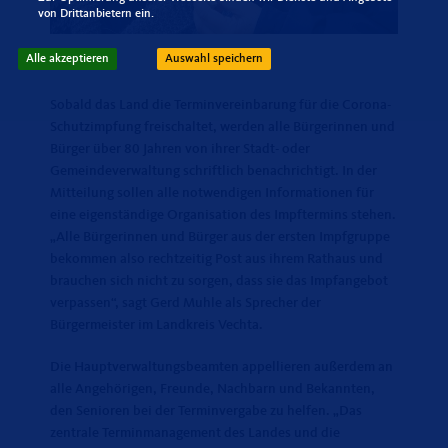
von Drittanbietern ein.
Alle akzeptieren
Auswahl speichern
Sobald das Land die Terminvereinbarung für die Corona-
Schutzimpfung freischaltet, werden alle Bürgerinnen und
Bürger über 80 Jahren von ihrer Stadt- oder
Gemeindeverwaltung schriftlich benachrichtigt. In der
Mitteilung sollen alle notwendigen Informationen für
eine eigenständige Organisation des Impftermins stehen.
Alle Bürgerinnen und Bürger aus der ersten Impfgruppe
bekommen also rechtzeitig Post aus ihrem Rathaus und
brauchen sich nicht zu sorgen, dass sie das Impfangebot
verpassen“, sagt Gerd Muhle als Sprecher der
Bürgermeister im Landkreis Vechta.
Die Hauptverwaltungsbeamten appellieren außerdem an
alle Angehörigen, Freunde, Nachbarn und Bekannten,
den Senioren bei der Terminvergabe zu helfen. „Das
zentrale Terminmanagement des Landes und die