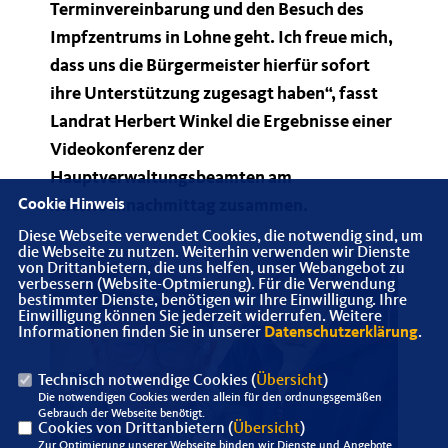
Terminvereinbarung und den Besuch des
Impfzentrums in Lohne geht. Ich freue mich,
dass uns die Bürgermeister hierfür sofort
ihre Unterstützung zugesagt haben“, fasst
Landrat Herbert Winkel die Ergebnisse einer
Videokonferenz der
Hauptverwaltungsbeamten am
Mittwochnachmittag zusammen.
Cookie Hinweis
Diese Webseite verwendet Cookies, die notwendig sind, um
die Webseite zu nutzen. Weiterhin verwenden wir Dienste
von Drittanbietern, die uns helfen, unser Webangebot zu
verbessern (Website-Optmierung). Für die Verwendung
bestimmter Dienste, benötigen wir Ihre Einwilligung. Ihre
Einwilligung können Sie jederzeit widerrufen. Weitere
Informationen finden Sie in unserer
Datenschutzerklärung
.
Technisch notwendige Cookies (
Übersicht
)
Die notwendigen Cookies werden allein für den ordnungsgemäßen
Gebrauch der Webseite benötigt.
Cookies von Drittanbietern (
Übersicht
)
Zur Optimierung unserer Webseite binden wir Dienste und Angebote