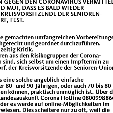
N GEGEN DEN CORONAVIRUS VERMITTE
 MUT, DASS ES BALD WIEDER
 KREISVORSITZENDE DER SENIOREN-
F, FEST.
ie gemachten umfangreichen Vorbereitung
chgerecht und geordnet durchzuführen.
eitig Kritik.
eren aus den Risikogruppen der Corona-
sind, sich selbst um einen Impftermin zu
f, der Kreisvorsitzende der Senioren-Unio
s eine solche angeblich einfache
r 80- und 90-Jährigen, oder auch 70 bis 80
en können, praktisch unmöglich ist. Über d
 Landesauskunft Corona Hotline 080099886
oder es werde auf online-Möglichkeiten im
wiesen. Dies scheitere nur zu oft, weil die