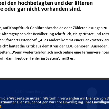
ei den hochbetagten und der älteren
 oder gar nicht vorhanden sind.
ge, auf Knopfdruck Gebührenbescheide oder Zählerablesungen zu
Altersgruppen der Bevölkerung schriftlich, zielgerichtet und zei
n“, fordert Ostendorf. „Alles andere kommt einer Bankrotterklär
h“, lautet die Kritik aus dem Kreis der CDU-Senioren. Ausreden,
t gelten. „Wenn weder telefonisch noch online eine Terminvereinba
ff, dann liegt der Fehler im System“, heißt es.
SU Dammer Berge
m die Webseite zu nutzen. Weiterhin verwenden wir Dienste von D
immter Dienste, benötigen wir Ihre Einwilligung. Ihre Einwilligu
g
.
SU Landesverband Oldenburg