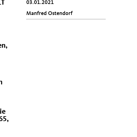
LT
03.01.2021
Manfred Ostendorf
en,
n
-
ie
65,