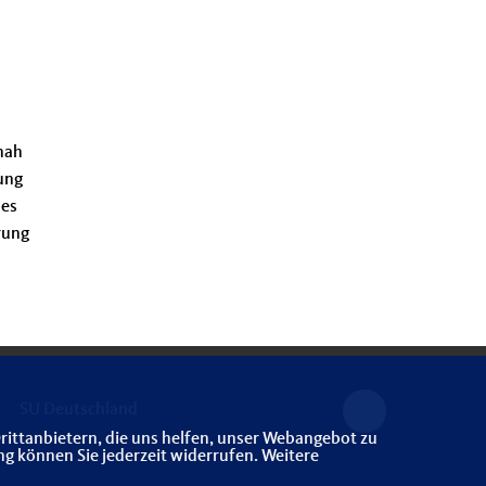
tnah
ung
 es
rung
SU Deutschland
rittanbietern, die uns helfen, unser Webangebot zu
ng können Sie jederzeit widerrufen. Weitere