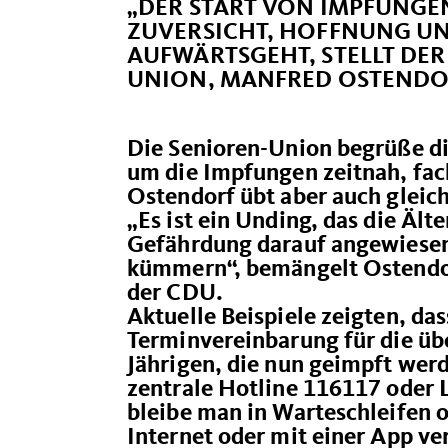
DER START VON IMPFUNGE
ZUVERSICHT, HOFFNUNG UND
AUFWÄRTSGEHT, STELLT DER
UNION, MANFRED OSTENDOR
Die Senioren-Union begrüße d
um die Impfungen zeitnah, fa
Ostendorf übt aber auch gleichz
Es ist ein Unding, das die Ält
Gefährdung darauf angewiesen 
kümmern“, bemängelt Ostendor
der CDU.
Aktuelle Beispiele zeigten, das
Terminvereinbarung für die übe
Jährigen, die nun geimpft werd
zentrale Hotline 116117 oder
bleibe man in Warteschleifen 
Internet oder mit einer App ver