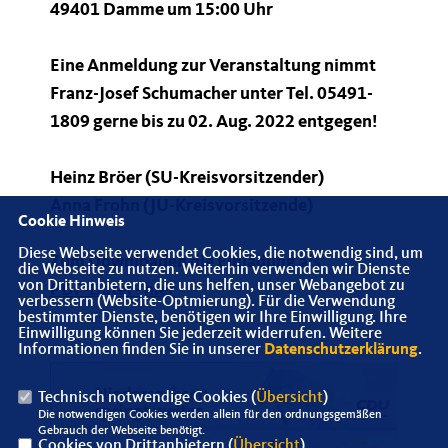
49401 Damme um 15:00 Uhr
Eine Anmeldung zur Veranstaltung nimmt
Franz-Josef Schumacher unter Tel. 05491-
1809 gerne bis zu 02. Aug. 2022 entgegen!
Heinz Bröer (SU-Kreisvorsitzender)
Anna Frohn (JU-Kreisvorsitzende)
Cookie Hinweis
Diese Webseite verwendet Cookies, die notwendig sind, um
Zum Downloaden die Einladung als
die Webseite zu nutzen. Weiterhin verwenden wir Dienste
von Drittanbietern, die uns helfen, unser Webangebot zu
PDF-Datei - hier
verbessern (Website-Optmierung). Für die Verwendung
bestimmter Dienste, benötigen wir Ihre Einwilligung. Ihre
Einwilligung können Sie jederzeit widerrufen. Weitere
Informationen finden Sie in unserer
Datenschutzerklärung
.
Technisch notwendige Cookies (
Übersicht
)
Die notwendigen Cookies werden allein für den ordnungsgemäßen
Gebrauch der Webseite benötigt.
Cookies von Drittanbietern (
Übersicht
)