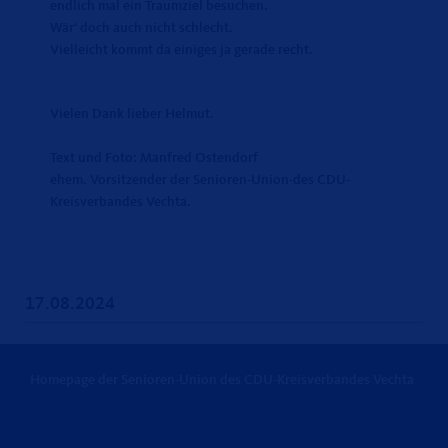
endlich mal ein Traumziel besuchen.
Wär‘ doch auch nicht schlecht.
Vielleicht kommt da einiges ja gerade recht.
Vielen Dank lieber Helmut.
Text und Foto: Manfred Ostendorf
ehem. Vorsitzender der Senioren-Union-des CDU-
Kreisverbandes Vechta.
17.08.2024
Homepage der Senioren-Union des CDU-Kreisverbandes Vechta