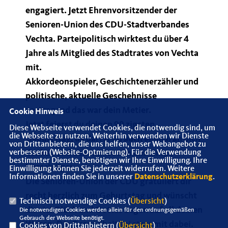
engagiert. Jetzt Ehrenvorsitzender der
Senioren-Union des CDU-Stadtverbandes
Vechta. Parteipolitisch wirktest du über 4
Jahre als Mitglied des Stadtrates von Vechta
mit.
Akkordeonspieler, Geschichtenerzähler und
politische, aktuelle Geschehnisse
vortragend das war dein Metier.
Cookie Hinweis
Jetzt feierst du deinen 90 zigsten
Diese Webseite verwendet Cookies, die notwendig sind, um
die Webseite zu nutzen. Weiterhin verwenden wir Dienste
Geburtstag, da darfst du auch einmal an dich
von Drittanbietern, die uns helfen, unser Webangebot zu
denken und bekommst von uns einige
verbessern (Website-Optmierung). Für die Verwendung
bestimmter Dienste, benötigen wir Ihre Einwilligung. Ihre
Vorschläge:
Einwilligung können Sie jederzeit widerrufen. Weitere
Informationen finden Sie in unserer
Datenschutzerklärung
.
Die Senioren-Union der CDU gratuliert dir
recht herzlich zum Geburtstag und wünscht
Technisch notwendige Cookies (
Übersicht
)
dir viel Glück und Gottes Segen auf all deinen
Die notwendigen Cookies werden allein für den ordnungsgemäßen
Gebrauch der Webseite benötigt.
Wegen. Die Gesundheit sei stets mit dabei.
Cookies von Drittanbietern (
Übersicht
)