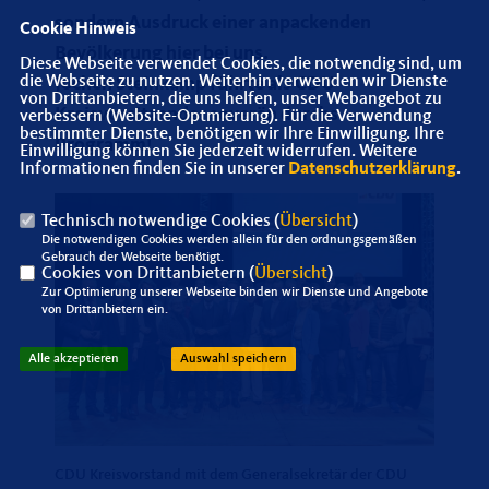
sondern Ausdruck einer anpackenden
Cookie Hinweis
Bevölkerung hier bei uns.
Diese Webseite verwendet Cookies, die notwendig sind, um
die Webseite zu nutzen. Weiterhin verwenden wir Dienste
Jochen Steinkamp führte als CDU
von Drittanbietern, die uns helfen, unser Webangebot zu
Kreisvorsitzender soverän durchs
verbessern (Website-Optmierung). Für die Verwendung
bestimmter Dienste, benötigen wir Ihre Einwilligung. Ihre
Programm!
Einwilligung können Sie jederzeit widerrufen. Weitere
Informationen finden Sie in unserer
Datenschutzerklärung
.
Technisch notwendige Cookies (
Übersicht
)
Die notwendigen Cookies werden allein für den ordnungsgemäßen
Gebrauch der Webseite benötigt.
Cookies von Drittanbietern (
Übersicht
)
Zur Optimierung unserer Webseite binden wir Dienste und Angebote
von Drittanbietern ein.
Alle akzeptieren
Auswahl speichern
CDU Kreisvorstand mit dem Generalsekretär der CDU