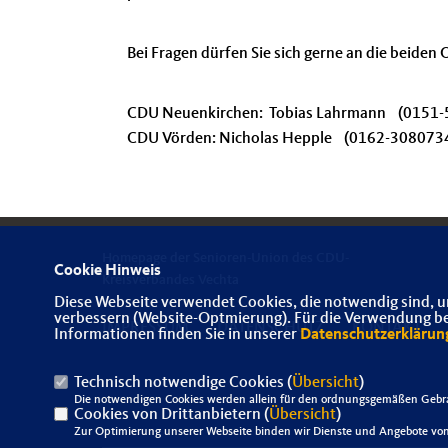
Bei Fragen dürfen Sie sich gerne an die beide
CDU Neuenkirchen: Tobias Lahrmann (0151
CDU Vörden: Nicholas Hepple (0162-30
Homepage der Senioren-Union des CDU-
Cookie Hinweis
Kreisverbandes Vechta
Diese Webseite verwendet Cookies, die notwendig sind, u
verbessern (Website-Optmierung). Für die Verwendung best
IMPRESSUM
DATENSCHUTZ
KONTAKT
Informationen finden Sie in unserer
Datenschutzerklärun
Technisch notwendige Cookies (
Übersicht
)
Die notwendigen Cookies werden allein für den ordnungsgemäßen Gebra
Cookies von Drittanbietern (
Übersicht
)
Zur Optimierung unserer Webseite binden wir Dienste und Angebote von 