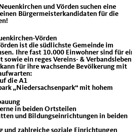
euenkirchen und Vörden suchen eine
einen Bürgermeisterkandidaten für die
en!
euenkirchen-Vörden
rden ist die südlichste Gemeinde im
sen. Ihre fast 10.000 Einwohner sind für ei
ot sowie ein reges Vereins- & Verbandsleben
kann für ihre wachsende Bevölkerung mit
 aufwarten:
uf die A1
ark „Niedersachsenpark“ mit hohem
bauung
rne in beiden Ortsteilen
ätten und Bildungseinrichtungen in beiden
g und zahlreiche soziale Einrichtungen