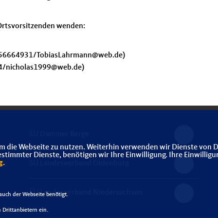
n Ortsvorsitzenden wenden:
-56664931/TobiasLahrmann@web.de)
80734/nicholas1999@web.de)
SU Dammer Berge
m die Webseite zu nutzen. Weiterhin verwenden wir Dienste von D
immter Dienste, benötigen wir Ihre Einwilligung. Ihre Einwilligu
g
.
SU Landesverband Oldenburg
SU Landesverband Niedersachsen
uch der Webseite benötigt.
Drittanbietern ein.