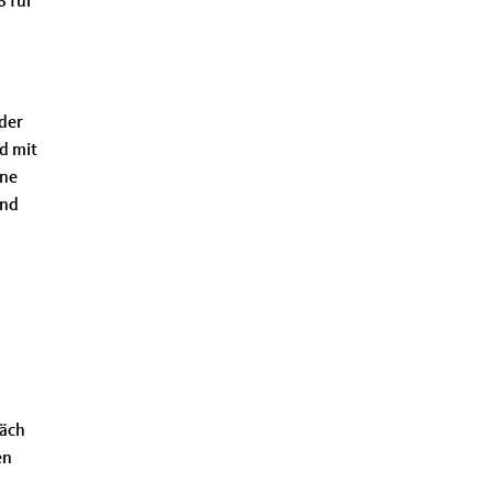
6 für
 der
d mit
ine
und
räch
en