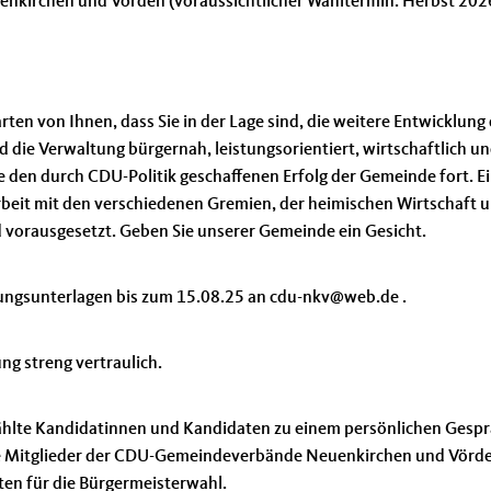
kirchen und Vörden (voraussichtlicher Wahltermin: Herbst 202
ten von Ihnen, dass Sie in der Lage sind, die weitere Entwicklung
ie Verwaltung bürgernah, leistungsorientiert, wirtschaftlich un
e den durch CDU-Politik geschaffenen Erfolg der Gemeinde fort. E
eit mit den verschiedenen Gremien, der heimischen Wirtschaft 
 vorausgesetzt. Geben Sie unserer Gemeinde ein Gesicht.
bungsunterlagen bis zum 15.08.25 an cdu-nkv@web.de .
ng streng vertraulich.
hlte Kandidatinnen und Kandidaten zu einem persönlichen Gesp
ie Mitglieder der CDU-Gemeindeverbände Neuenkirchen und Vörd
ten für die Bürgermeisterwahl.