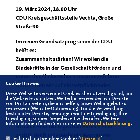
19. März 2024, 18.00 Uhr
CDU Kreisgeschäftsstelle Vechta, Große
Straße 90
Im neuen Grundsatzprogramm der CDU
heißt es:
Zusammenhalt stärken! Wir wollen die
Bindekräfte in der Gesellschaft fördern und
unterschiedliche Milieus zusammenführen.
Cookie Hinweis
Dazu setzen wir auf ein verpflichtendes
Diese Webseite verwendet Cookies, die notwendig sind, um
Gesellschaftsjahr und die Stärkung des
die Webseite zu nutzen. Weiterhin verwenden wir Dienste
Ehrenamtes.
von Drittanbietern, die uns helfen, unser Webangebot zu
verbessern (Website-Optmierung). Für die Verwendung
bestimmter Dienste, benötigen wir Ihre Einwilligung. Ihre
Ist das verpflichtende Gesellschaftsjahr im
Einwilligung können Sie jederzeit widerrufen. Weitere
Informationen finden Sie in unserer
Datenschutzerklärung
.
sozialen oder ökologischen Bereich oder
auch in der Bundeswehr ein Weg unsere
Technisch notwendige Cookies (
Übersicht
)