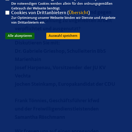
gesellschaftlichen Herausforderungen zu
Die notwendigen Cookies werden allein für den ordnungsgemäßen
Gebrauch der Webseite benötigt.
meistern? Oder wird hier die Jugend gegen
Cookies von Drittanbietern (
Übersicht
)
Zur Optimierung unserer Webseite binden wir Dienste und Angebote
schlechte Bezahlung zu ungeliebten Arbeit
von Drittanbietern ein.
verpflichtet und ausgenutzt?
Alle akzeptieren
Auswahl speichern
Diskutieren Sie mit:
Dr. Gabriele Grieshop, Schulleiterin BbS
Marienhain
Josef Harpenau, Vorsitzender der JU KV
Vechta
Jochen Steinkamp, Europakandidat der CDU
Frank Tönnies, Geschäftsführer kfwd
und der Freiwilligendienstleistenden
Samantha Röschmann
Wir freuen uns auf einen anregenden