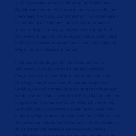
vielfältigen Angeboten des Bildungs- und Gästehauses.
Das Hilfsangebot der Martinsscheune wurde zu Beginn
überwiegend von sog. „Landstreichern“ wahrgenommen.
Sie fanden in der Scheune Obdach. Heute kommen
vermehrt drogen- und psychisch belastete junge Leute
sowie Flüchtlinge und Wohnungssuchende. Auch heute
helfen die Schwestern diesen Menschen, einen eigenen
Weg in der Gesellschaft zu finden.
Im Innenhof der Burg und in der Scheunenkirche
schilderte Schwester Ulrike die Baugeschichte der
Burg(en) der Herren von Dincklage. Magdalena von
Dincklage heiratete den wohlhabenden Casper von
Ledebur, der dafür sorgte, dass die Burg zu Ende gebaut
werden konnte. Danach wurde die Burg 1641 an den neu
eingesetzten Drosten von Vechta, Heinrich von Galen,
vermietet. Erst 1801 erwarb die Familie von Galen das
endgültige Eigentum von den von Ledeburs. Heinrich von
Galen war vom Bischof von Münster als Gebietsfremder
zum Drosten von Vechta ernannt worden, um das
Niederstift gegen den Wiederstand der einheimischen,