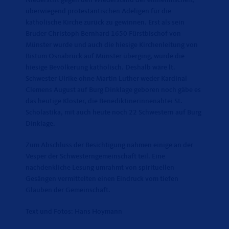
überwiegend protestantischen Adeligen für die
katholische Kirche zurück zu gewinnen. Erst als sein
Bruder Christoph Bernhard 1650 Fürstbischof von
Münster wurde und auch die hiesige Kirchenleitung von
Bistum Osnabrück auf Münster überging, wurde die
hiesige Bevölkerung katholisch. Deshalb wäre lt.
Schwester Ulrike ohne Martin Luther weder Kardinal
Clemens August auf Burg Dinklage geboren noch gäbe es
das heutige Kloster, die Benediktinerinnenabtei St.
Scholastika, mit auch heute noch 22 Schwestern auf Burg
Dinklage.
Zum Abschluss der Besichtigung nahmen einige an der
Vesper der Schwesterngemeinschaft teil. Eine
nachdenkliche Lesung umrahmt von spirituellen
Gesängen vermittelten einen Eindruck vom tiefen
Glauben der Gemeinschaft.
Text und Fotos: Hans Hoymann