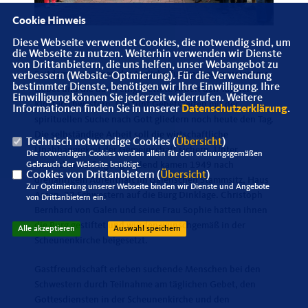
Cookie Hinweis
Diese Webseite verwendet Cookies, die notwendig sind, um
die Webseite zu nutzen. Weiterhin verwenden wir Dienste
von Drittanbietern, die uns helfen, unser Webangebot zu
Seitdem bestimmen das tägliche fünfmalige gemeinsame
verbessern (Website-Optmierung). Für die Verwendung
bestimmter Dienste, benötigen wir Ihre Einwilligung. Ihre
Gebet und die darin eingebettete Arbeit den Tag der
Einwilligung können Sie jederzeit widerrufen. Weitere
Klosterschwestern. Die fünf Gebetszeiten mit der
Informationen finden Sie in unserer
Datenschutzerklärung
.
spirituellen Suche nach Gott gliedern noch heute den Tag.
Die selbständige Arbeit soll die wirtschaftliche
Technisch notwendige Cookies (
Übersicht
)
Unabhängigkeit der Gemeinschaft sichern. Unter
Die notwendigen Cookies werden allein für den ordnungsgemäßen
russischer Verfolgung leidend kamen 1949 nach
Gebrauch der Webseite benötigt.
Cookies von Drittanbietern (
Übersicht
)
dreijährigem Aufenthalt im Galenschen Stammsitz, Haus
Zur Optimierung unserer Webseite binden wir Dienste und Angebote
Assen, 22 Schwestern auf die Burg Dinklage. Christoph
von Drittanbietern ein.
Bernhard von Galen und seine Frau Sophie hatten ihnen
die Burg gestiftet und wurden wunschgemäß in der
Alle akzeptieren
Auswahl speichern
Scheunenkirche beigesetzt.
Gastfreundschaft erleben suchende Menschen bei den
Schwestern durch Teilnahme am täglichen Gebet, den
Gottesdiensten in der Scheunenkirche und den