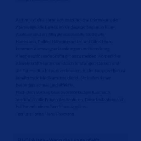
Asthma ist eine chronisch entzündliche Erkrankung der
Atemwege, die bereits im Kindesalter beginnen kann.
Auslöser sind oft Allergie auslösende Stoffe wie
Hausstaub, Pollen, Nahrungsmittel und Gifte. Hinzu
kommen Atemwegserkrankungen und Vererbung.
Allergie auslösende Stoffe gilt es zu meiden. Körperliche
Abwehrkräfte kann man durch Impfungen stärken und
die Fitness durch Sport verbessern. In der Lunge wirken zu
inhalierende Medikamente direkt. Sie helfen daher
besonders schnell und effektiv.
Nach dem Vortrag beantwortete Ludger Baumann
ausführlich alle Fragen der Senioren. Diese bedankten sich
bei ihm mit einem herzlichen Applaus.
Text uns Fotos: Hans Hoymann
SU-Dinklage - Wenn die Lunge pfeift