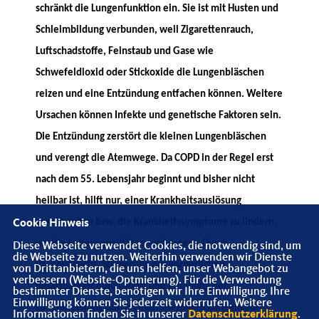
schränkt die Lungenfunktion ein. Sie ist mit Husten und
Schleimbildung verbunden, weil Zigarettenrauch,
Luftschadstoffe, Feinstaub und Gase wie
Schwefeldioxid oder Stickoxide die Lungenbläschen
reizen und eine Entzündung entfachen können. Weitere
Ursachen können Infekte und genetische Faktoren sein.
Die Entzündung zerstört die kleinen Lungenbläschen
und verengt die Atemwege. Da COPD in der Regel erst
nach dem 55. Lebensjahr beginnt und bisher nicht
heilbar ist, hilft nur, einer Krankheitsauslösung
vorzubeugen bzw. die Krankheitssymptome zu lindern,
Cookie Hinweis
um die Lebensqualität zu verbessern. Durch
Diese Webseite verwendet Cookies, die notwendig sind, um
die Webseite zu nutzen. Weiterhin verwenden wir Dienste
Rauchverzicht, Steigerung der körperlichen
von Drittanbietern, die uns helfen, unser Webangebot zu
verbessern (Website-Optmierung). Für die Verwendung
Belastbarkeit durch Sport und Erhöhung der
bestimmter Dienste, benötigen wir Ihre Einwilligung. Ihre
Einwilligung können Sie jederzeit widerrufen. Weitere
Lungenleistung durch einen speziellen Lungensport
Informationen finden Sie in unserer
Datenschutzerklärung
.