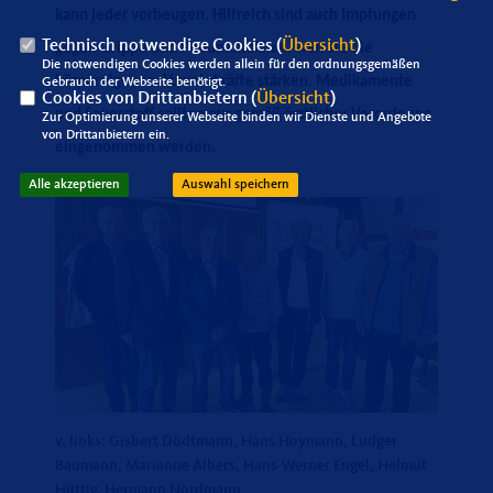
kann jeder vorbeugen. Hilfreich sind auch Impfungen
Technisch notwendige Cookies (
Übersicht
)
gegen Grippe und Pneumokokken, weil sie die
Die notwendigen Cookies werden allein für den ordnungsgemäßen
körpereigenen Abwehrkräfte stärken. Medikamente
Gebrauch der Webseite benötigt.
Cookies von Drittanbietern (
Übersicht
)
und Sauerstoff sollten nur gemäß ärztlicher Verordnung
Zur Optimierung unserer Webseite binden wir Dienste und Angebote
von Drittanbietern ein.
eingenommen werden.
Alle akzeptieren
Auswahl speichern
v. links: Gisbert Dödtmann, Hans Hoymann, Ludger
Baumann, Marianne Albers, Hans-Werner Engel, Helmut
Hüttig, Hermann Nordmann