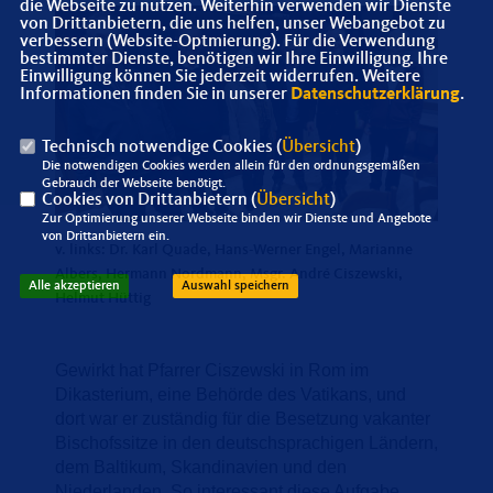
die Webseite zu nutzen. Weiterhin verwenden wir Dienste
von Drittanbietern, die uns helfen, unser Webangebot zu
verbessern (Website-Optmierung). Für die Verwendung
bestimmter Dienste, benötigen wir Ihre Einwilligung. Ihre
Einwilligung können Sie jederzeit widerrufen. Weitere
Informationen finden Sie in unserer
Datenschutzerklärung
.
Technisch notwendige Cookies (
Übersicht
)
Die notwendigen Cookies werden allein für den ordnungsgemäßen
Gebrauch der Webseite benötigt.
Cookies von Drittanbietern (
Übersicht
)
Zur Optimierung unserer Webseite binden wir Dienste und Angebote
von Drittanbietern ein.
v. links: Dr. Karl Quade, Hans-Werner Engel, Marianne
Albers, Hermann Nordmann, Msgr. André Ciszewski,
Alle akzeptieren
Auswahl speichern
Helmut Hüttig
Gewirkt hat Pfarrer Ciszewski in Rom im
Dikasterium, eine Behörde des Vatikans, und
dort war er zuständig für die Besetzung vakanter
Bischofssitze in den deutschsprachigen Ländern,
dem Baltikum, Skandinavien und den
Niederlanden. So interessant diese Aufgabe