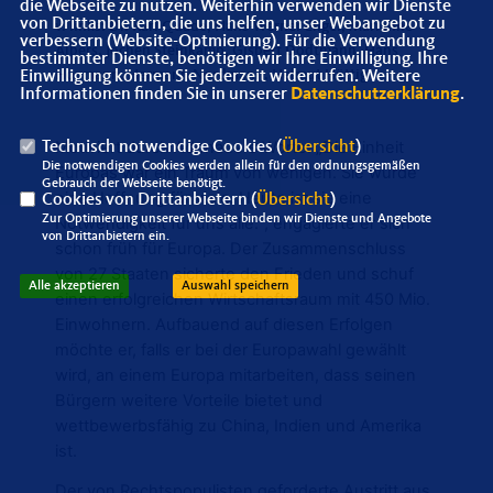
die Webseite zu nutzen. Weiterhin verwenden wir Dienste
von Drittanbietern, die uns helfen, unser Webangebot zu
v. links: Dr. Karl Quade, Hans-Werner Engel, Marianne
verbessern (Website-Optmierung). Für die Verwendung
Albers, Jochen Steinkamp, Gisbert Dödtmann, Hans
bestimmter Dienste, benötigen wir Ihre Einwilligung. Ihre
Hoymann, Hermann Nordmann, Helmut Hüttig
Einwilligung können Sie jederzeit widerrufen. Weitere
Informationen finden Sie in unserer
Datenschutzerklärung
.
Motiviert durch Adenauers Worte: „Die Einheit
Technisch notwendige Cookies (
Übersicht
)
Die notwendigen Cookies werden allein für den ordnungsgemäßen
Europas war ein Traum von wenigen. Sie wurde
Gebrauch der Webseite benötigt.
eine Hoffnung für viele. Heute ist sie eine
Cookies von Drittanbietern (
Übersicht
)
Zur Optimierung unserer Webseite binden wir Dienste und Angebote
Notwendigkeit für uns alle.“, engagierte er sich
von Drittanbietern ein.
schon früh für Europa. Der Zusammenschluss
von 27 Staaten sicherte den Frieden und schuf
Alle akzeptieren
Auswahl speichern
einen erfolgreichen Wirtschaftsraum mit 450 Mio.
Einwohnern. Aufbauend auf diesen Erfolgen
möchte er, falls er bei der Europawahl gewählt
wird, an einem Europa mitarbeiten, dass seinen
Bürgern weitere Vorteile bietet und
wettbewerbsfähig zu China, Indien und Amerika
ist.
Der von Rechtspopulisten geforderte Austritt aus