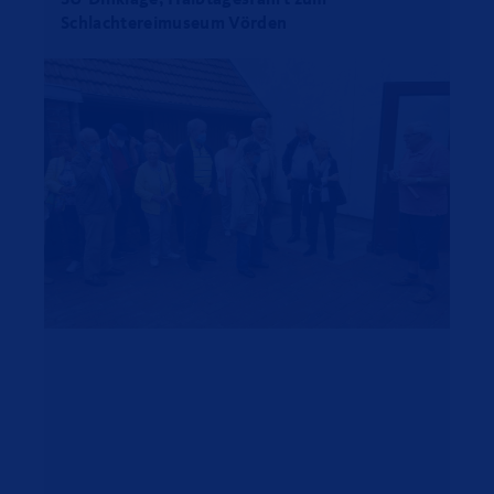
SU-Dinklage, Halbtagesfahrt zum
Schlachtereimuseum Vörden