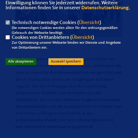
Einwilligung können Sie jederzeit widerrufen. Weitere
Informationen finden Sie in unserer
Datenschutzerklärung
.
Technisch notwendige Cookies (
Übersicht
)
Die notwendigen Cookies werden allein für den ordnungsgemäßen
Gebrauch der Webseite benötigt.
Cookies von Drittanbietern (
Übersicht
)
Zur Optimierung unserer Webseite binden wir Dienste und Angebote
von Drittanbietern ein.
Alle vorhandenen Geräte und alle Räumlichkeiten der
Alle akzeptieren
Auswahl speichern
Schlachterei wurden in Eigenleistung von Mitgliedern des
Heimatvereins für den Museumsbetrieb hergerichtet und
durch interessante Stücke aus stillgelegten Betrieben
ergänzt. Von der Viehwaage über den vollständig
eingerichtete Schlacht- und den Kühlraum, die
Wurstküche, die sich über mehrere Etagen erstreckenden
Räucherkammern und das Ladengeschäft vermittelte Herr
Stahl einen umfangreichen Einblick in das
Schlachtereihandwerk, das heute überwiegend durch
eine industrielle Arbeitsweise abgelöst ist.