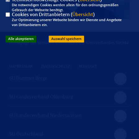
Die notwendigen Cookies werden allein für den ordnungsgemäßen
Gebrauch der Webseite benötigt.
Cookies von Drittanbietern (
Übersicht
)
Zur Optimierung unserer Webseite binden wir Dienste und Angebote
von Drittanbietern ein.
Alle akzeptieren
Auswahl speichern
Homepage der Senioren-Union des CDU-Kreisverbandes Vechta
IMPRESSUM
DATENSCHUTZ
KONTAKT
SU Dammer Berge
SU Landesverband Oldenburg
SU Landesverband Niedersachsen
SU Deutschland