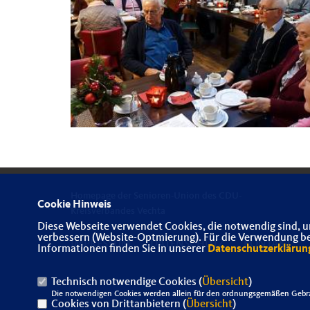
Homepage der Senioren-Union des CDU-
Cookie Hinweis
Kreisverbandes Vechta
Diese Webseite verwendet Cookies, die notwendig sind, u
verbessern (Website-Optmierung). Für die Verwendung best
IMPRESSUM
DATENSCHUTZ
KONTAKT
Informationen finden Sie in unserer
Datenschutzerklärun
Technisch notwendige Cookies (
Übersicht
)
Die notwendigen Cookies werden allein für den ordnungsgemäßen Gebra
Cookies von Drittanbietern (
Übersicht
)