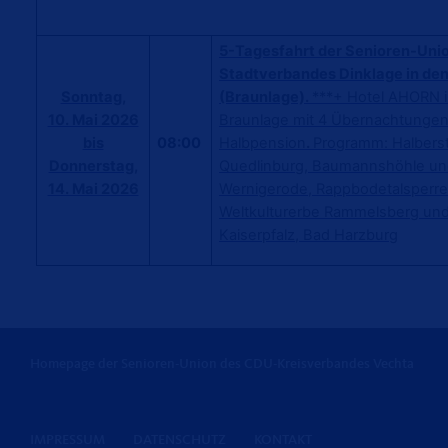
5-Tagesfahrt der Senioren-Uni
Stadtverbandes Dinklage in den
Sonntag,
(Braunlage).
***+ Hotel AHORN 
10. Mai 2026
Braunlage mit 4 Übernachtunge
bis
08:00
Halbpension
.
Programm: Halbers
Donnerstag,
Quedlinburg, Baumannshöhle u
14. Mai 2026
Wernigerode, Rappbodetalsperre
Weltkulturerbe Rammelsberg un
Kaiserpfalz, Bad Harzburg
Homepage der Senioren-Union des CDU-Kreisverbandes Vechta
IMPRESSUM
DATENSCHUTZ
KONTAKT