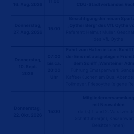
11.00
16. Aug. 2026
CDU-Stadtverbandes Vec
Besichtigung der neuen Sport
Donnerstag,
Oyther Berg“ des VfL Oythe v
15.00
27. Aug. 2026
Referent: Helmut Müller, Geschäf
des VfL Oythe
Fahrt zum Hafen in Leer. Schifff
07:00
der Ems mit ausgiebigem Frühs
Donnerstag,
bis ca.
dem Schiff „Warsteiner Admi
10. Sept.
20:00
Führung Emssperrwerk Gande
2026
Uhr
Kaffee/Kuchen am Bus, Abende
Pollmeyer, Friesoythe (eigene R
Mitgliederversammlung
mit Neuwahlen
Donnerstag,
15:00
der(s) 1. und 2. Vorsitzend
22. Okt. 2026
Schriftführer(in), Kassenwart(
Beisitzer(innen)