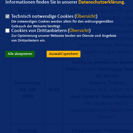
Informationen finden Sie in unserer
Datenschutzerklärung
.
Meißen
Sonntag,
4 Übernachtungen im **** „Ho
Technisch notwendige Cookies (
Übersicht
)
07.06. -
Terrassenufer“ in Dresden. Halb
Die notwendigen Cookies werden allein für den ordnungsgemäßen
Donnerstag,
Programm: Stadtführung Leip
Gebrauch der Webseite benötigt.
Cookies von Drittanbietern (
Übersicht
)
11.06.2026
Stadtrundfahrt und Altstadtfü
Zur Optimierung unserer Webseite binden wir Dienste und Angebote
Dresden, Elbsandsteingebirg
von Drittanbietern ein.
Dampfschifffahrt, Moritzbu
Stadtführung in Meißen
Alle akzeptieren
Auswahl speichern
Treffen in gemütlicher Rund
Grillen
auf dem
Hof Fragge, St
85, Vechta
Donnerstag,
Essen u. Trinken:
09. Juli
16:30
Männer 20 €, Frauen 1
2026
Gast: Landrat Tobias Gerdes
Der Landkreis Vechta –
Herausforderungen aktuell und
Zukunft -
Sonntag,
Stoppelmarkt - Frühschoppe