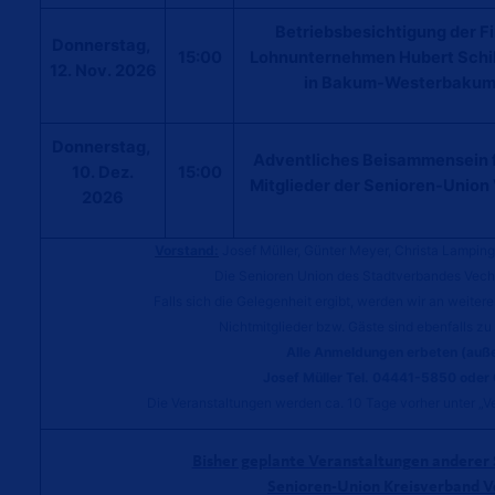
Betriebsbesichtigung der F
Donnerstag,
15:00
Lohnunternehmen Hubert Schil
12. Nov. 2026
in Bakum-Westerbaku
Donnerstag,
Adventliches Beisammensein f
10. Dez.
15:00
Mitglieder der Senioren-Union
2026
Vorstand:
Josef Müller, Günter Meyer, Christa Lamping
Die Senioren Union des Stadtverbandes Vechta
Falls sich die Gelegenheit ergibt, werden wir an weiter
Nichtmitglieder bzw. Gäste sind ebenfalls zu
Alle Anmeldungen erbeten (auß
Josef Müller Tel. 04441-5850 oder 
Die Veranstaltungen werden ca. 10 Tage vorher unter „V
Bisher geplante Veranstaltungen anderer S
Senioren-Union Kreisverband Ve