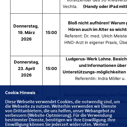
Vorsitzender des JU Kreisver
Vechta.
(Handy oder iPad mit
Bloß nicht aufhören! Warum 
Donnerstag,
Hören auch im Alter so wichti
19. März
15:00
Referent: Dr. med. Ulrich Meist
2026
HNO-Arzt in eigener Praxis, Übe
Ludgerus-Werk Lohne. Besich
Donnerstag,
und Informationen über
23. April
15:00
Unterstützungs-möglichkeiten 
2026
Referentin: Indra Möller u. 
Donnerstag,
Cookie Hinweis
Betriebsbesichtigung der Firma
21. Mai
15.00
Kühltechnik und Ladenb
Diese Webseite verwendet Cookies, die notwendig sind, um
2026
die Webseite zu nutzen. Weiterhin verwenden wir Dienste
von Drittanbietern, die uns helfen, unser Webangebot zu
verbessern (Website-Optmierung). Für die Verwendung
5-Tagesfahrt mit modern
bestimmter Dienste, benötigen wir Ihre Einwilligung. Ihre
Fernreisebus nach Leipzig, Dre
Einwilligung können Sie jederzeit widerrufen. Weitere